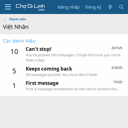
Đăng nhập
Đăng ký
Thành viên
Việt Nhân
Các danh hiệu
Can't stop!
25/7/25
10
You've posted 100 messages. I hope this took you more
than a day!
Keeps coming back
21/6/25
5
30 messages posted. You must like it here!
First message
7/5/25
1
Post a message somewhere on the site to receive this.