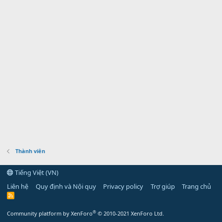
Thành viên
Tiếng Việt (VN)
Liên hệ
Quy định và Nội quy
Privacy policy
Trợ giúp
Trang chủ
R
S
S
®
Community platform by XenForo
© 2010-2021 XenForo Ltd.