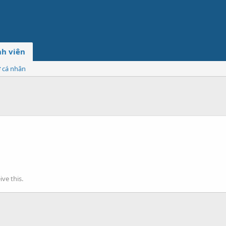
h viên
ơ cá nhân
ve this.