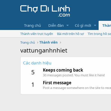
Trang chủ
Diễn đàn
Có gì mới
Thàn
Thành viên trực tuyến
Bài mới trên hồ sơ
Tìm trong hồ s
Trang chủ
Thành viên
vattunganhnhiet
Các danh hiệu
Keeps coming back
5
30 messages posted. You must like it here!
First message
1
Post a message somewhere on the site to recei