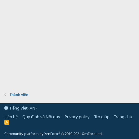
Thành viên
Tiếng Việt (VN)
Liên hệ
Quy định và Nội quy
Privacy policy
Trợ giúp
Trang chủ
R
S
S
®
Community platform by XenForo
© 2010-2021 XenForo Ltd.