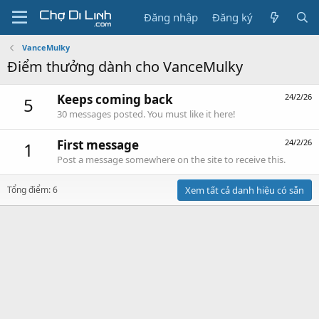
Đăng nhập
Đăng ký
VanceMulky
Điểm thưởng dành cho VanceMulky
Keeps coming back
24/2/26
5
30 messages posted. You must like it here!
First message
24/2/26
1
Post a message somewhere on the site to receive this.
Tổng điểm: 6
Xem tất cả danh hiệu có sẵn