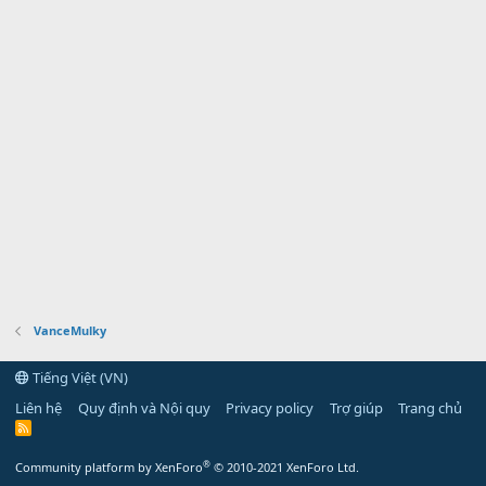
VanceMulky
Tiếng Việt (VN)
Liên hệ
Quy định và Nội quy
Privacy policy
Trợ giúp
Trang chủ
R
S
S
®
Community platform by XenForo
© 2010-2021 XenForo Ltd.