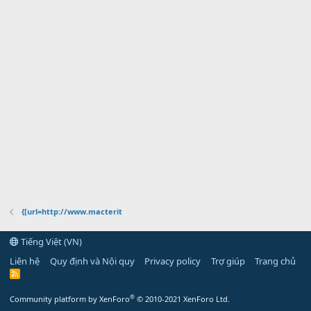
{[url=http://www.macterit
Tiếng Việt (VN)
Liên hệ
Quy định và Nội quy
Privacy policy
Trợ giúp
Trang chủ
R
S
S
®
Community platform by XenForo
© 2010-2021 XenForo Ltd.