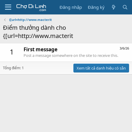
Đăng nhập
Đăng ký
{[url=http://www.macterit
Điểm thưởng dành cho
{[url=http://www.macterit
First message
3/6/26
1
Post a message somewhere on the site to receive this.
Tổng điểm: 1
Xem tất cả danh hiệu có sẵn