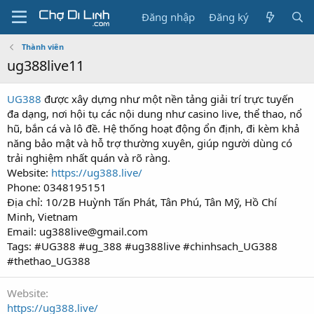
Đăng nhập
Đăng ký
Thành viên
ug388live11
UG388
được xây dựng như một nền tảng giải trí trực tuyến
đa dạng, nơi hội tụ các nội dung như casino live, thể thao, nổ
hũ, bắn cá và lô đề. Hệ thống hoạt động ổn định, đi kèm khả
năng bảo mật và hỗ trợ thường xuyên, giúp người dùng có
trải nghiệm nhất quán và rõ ràng.
Website:
https://ug388.live/
Phone: 0348195151
Địa chỉ: 10/2B Huỳnh Tấn Phát, Tân Phú, Tân Mỹ, Hồ Chí
Minh, Vietnam
Email: ug388live@gmail.com
Tags: #UG388 #ug_388 #ug388live #chinhsach_UG388
#thethao_UG388
Website
https://ug388.live/