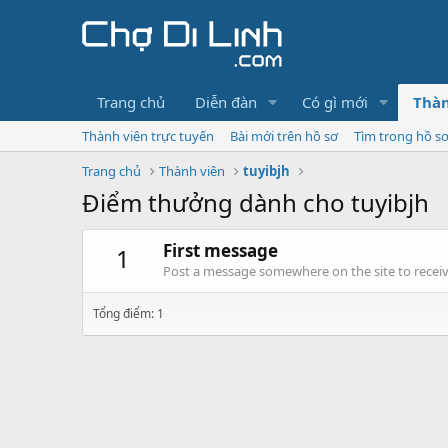
Trang chủ
Diễn đàn
Có gì mới
Thàn
Thành viên trực tuyến
Bài mới trên hồ sơ
Tìm trong hồ s
Trang chủ
Thành viên
tuyibjh
Điểm thưởng dành cho tuyibjh
First message
1
Post a message somewhere on the site to receive
Tổng điểm: 1