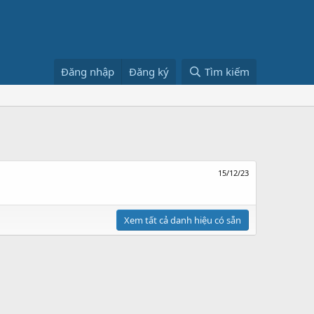
Đăng nhập
Đăng ký
Tìm kiếm
15/12/23
Xem tất cả danh hiệu có sẵn