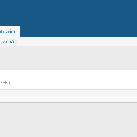
h viên
ơ cá nhân
 this.