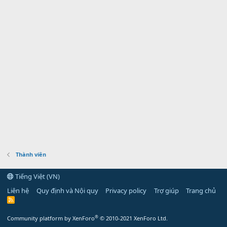
Thành viên
Tiếng Việt (VN)
Liên hệ
Quy định và Nội quy
Privacy policy
Trợ giúp
Trang chủ
R
S
S
®
Community platform by XenForo
© 2010-2021 XenForo Ltd.