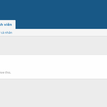
h viên
ơ cá nhân
ve this.