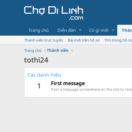
Trang chủ
Diễn đàn
Có gì mới
Thàn
Thành viên trực tuyến
Bài mới trên hồ sơ
Tìm trong hồ s
Trang chủ
Thành viên
tothi24
Các danh hiệu
First message
1
Post a message somewhere on the site to recei