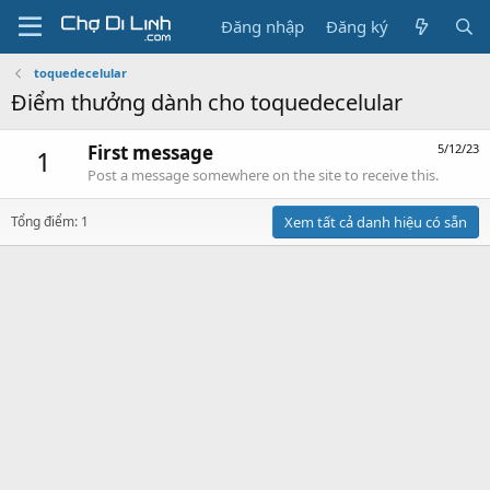
Đăng nhập
Đăng ký
toquedecelular
Điểm thưởng dành cho toquedecelular
First message
5/12/23
1
Post a message somewhere on the site to receive this.
Tổng điểm: 1
Xem tất cả danh hiệu có sẵn