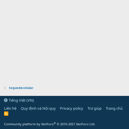
toquedecelular
Tiếng Việt (VN)
Liên hệ
Quy định và Nội quy
Privacy policy
Trợ giúp
Trang chủ
R
S
S
®
Community platform by XenForo
© 2010-2021 XenForo Ltd.