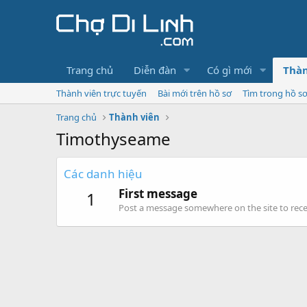
Trang chủ
Diễn đàn
Có gì mới
Thàn
Thành viên trực tuyến
Bài mới trên hồ sơ
Tìm trong hồ s
Trang chủ
Thành viên
Timothyseame
Các danh hiệu
First message
1
Post a message somewhere on the site to recei