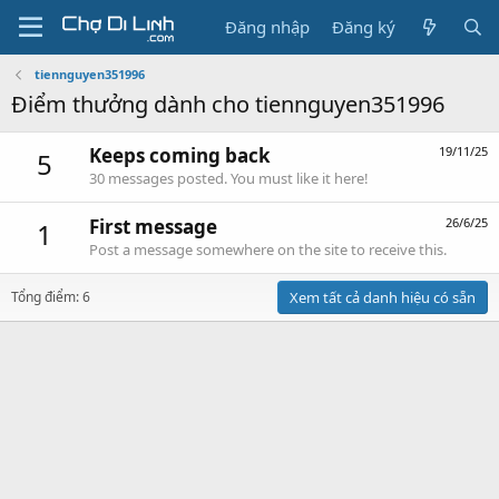
Đăng nhập
Đăng ký
tiennguyen351996
Điểm thưởng dành cho tiennguyen351996
Keeps coming back
19/11/25
5
30 messages posted. You must like it here!
First message
26/6/25
1
Post a message somewhere on the site to receive this.
Tổng điểm: 6
Xem tất cả danh hiệu có sẵn