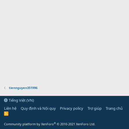
tiennguyen351996
Tiếng Việt (VN)
Liên hệ
Quy định và Nội quy
Privacy policy
Trợ giúp
Trang chủ
R
S
S
®
Community platform by XenForo
© 2010-2021 XenForo Ltd.