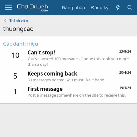
Đăng nhập
Đăng ký
Thành viên
thuongcao
Các danh hiệu
Can't stop!
23/8/24
10
You've posted 100 messages. I hope this took you more
than a day!
Keeps coming back
20/4/24
5
30 messages posted. You must like it here!
First message
19/3/24
1
Post a message somewhere on the site to receive this.