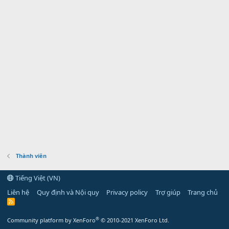
Thành viên
Tiếng Việt (VN)
Liên hệ
Quy định và Nội quy
Privacy policy
Trợ giúp
Trang chủ
R
S
S
®
Community platform by XenForo
© 2010-2021 XenForo Ltd.