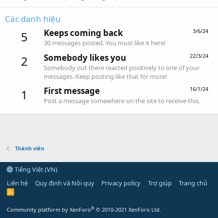
Các danh hiệu
Keeps coming back
3/6/24
5
30 messages posted. You must like it here!
Somebody likes you
22/3/24
2
Somebody out there reacted positively to one of your
messages. Keep posting like that for more!
First message
16/1/24
1
Post a message somewhere on the site to receive this.
Thành viên
Tiếng Việt (VN)
Liên hệ
Quy định và Nội quy
Privacy policy
Trợ giúp
Trang chủ
R
S
S
®
Community platform by XenForo
© 2010-2021 XenForo Ltd.