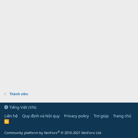
Thành viên
Tiếng Việt (VN)
Liên hệ
Quy định và Nội quy
Privacy policy
Trợ giúp
Trang chủ
R
S
S
®
Community platform by XenForo
© 2010-2021 XenForo Ltd.