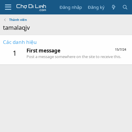
Đăng nhập
Đăng ký
Thành viên
tamalaqjv
Các danh hiệu
First message
15/7/24
1
Post a message somewhere on the site to receive this.