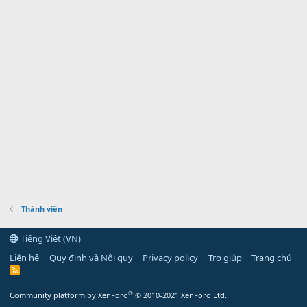
Thành viên
Tiếng Việt (VN)
Liên hệ
Quy định và Nội quy
Privacy policy
Trợ giúp
Trang chủ
R
S
S
®
Community platform by XenForo
© 2010-2021 XenForo Ltd.