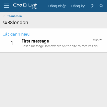
Đăng nhập
Đăng ký
Thành viên
sx88london
Các danh hiệu
First message
26/5/26
1
Post a message somewhere on the site to receive this.