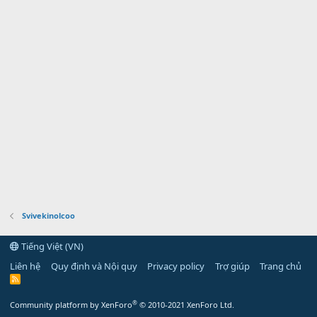
Svivekinolcoo
Tiếng Việt (VN)
Liên hệ
Quy định và Nội quy
Privacy policy
Trợ giúp
Trang chủ
R
S
S
®
Community platform by XenForo
© 2010-2021 XenForo Ltd.