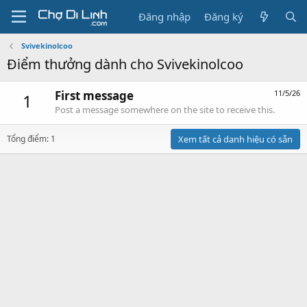
Đăng nhập
Đăng ký
Svivekinolcoo
Điểm thưởng dành cho Svivekinolcoo
First message
11/5/26
1
Post a message somewhere on the site to receive this.
Tổng điểm: 1
Xem tất cả danh hiệu có sẵn