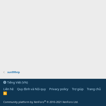
sun999vip
Tiếng Việt (VN)
Liên hệ
Quy định và Nội quy
Privacy policy
Trợ giúp
Trang chủ
R
S
S
®
Community platform by XenForo
© 2010-2021 XenForo Ltd.