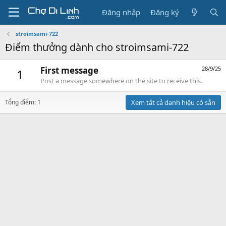
Đăng nhập
Đăng ký
stroimsami-722
Điểm thưởng dành cho stroimsami-722
First message
28/9/25
1
Post a message somewhere on the site to receive this.
Tổng điểm: 1
Xem tất cả danh hiệu có sẵn