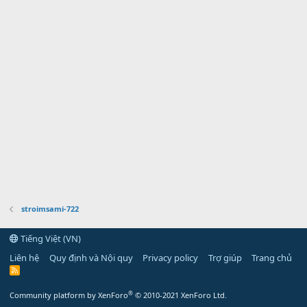
stroimsami-722
Tiếng Việt (VN)
Liên hệ
Quy định và Nội quy
Privacy policy
Trợ giúp
Trang chủ
R
S
S
®
Community platform by XenForo
© 2010-2021 XenForo Ltd.