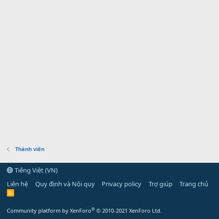
Thành viên
Tiếng Việt (VN)
Liên hệ
Quy định và Nội quy
Privacy policy
Trợ giúp
Trang chủ
R
S
S
®
Community platform by XenForo
© 2010-2021 XenForo Ltd.