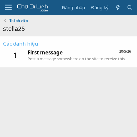
Đăng nhập
Đăng ký
Thành viên
stella25
Các danh hiệu
First message
20/5/26
1
Post a message somewhere on the site to receive this.