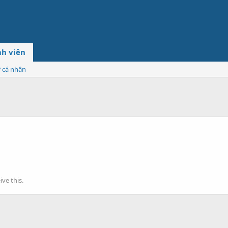
h viên
ơ cá nhân
ve this.