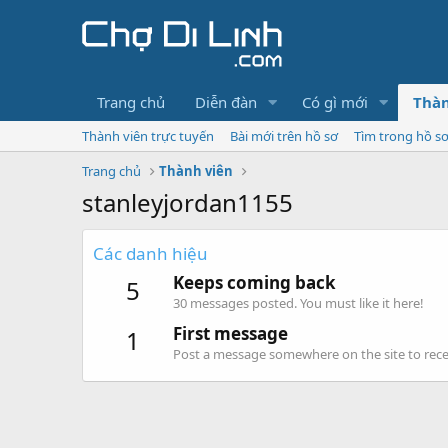
Trang chủ
Diễn đàn
Có gì mới
Thàn
Thành viên trực tuyến
Bài mới trên hồ sơ
Tìm trong hồ s
Trang chủ
Thành viên
stanleyjordan1155
Các danh hiệu
Keeps coming back
5
30 messages posted. You must like it here!
First message
1
Post a message somewhere on the site to recei