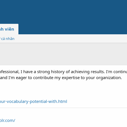
h viên
ơ cá nhân
fessional, I have a strong history of achieving results. I'm cont
and I'm eager to contribute my expertise to your organization.
ur-vocabulary-potential-with.html
blr.com/