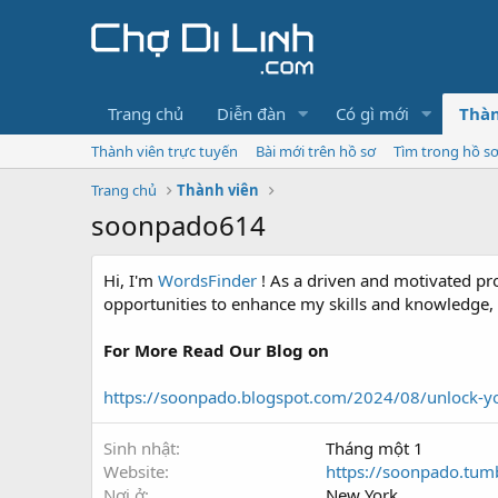
Trang chủ
Diễn đàn
Có gì mới
Thàn
Thành viên trực tuyến
Bài mới trên hồ sơ
Tìm trong hồ s
Trang chủ
Thành viên
soonpado614
Hi, I'm
WordsFinder
! As a driven and motivated pro
opportunities to enhance my skills and knowledge, 
For More Read Our Blog on
https://soonpado.blogspot.com/2024/08/unlock-yo
Sinh nhật
Tháng một 1
Website
https://soonpado.tum
Nơi ở
New York