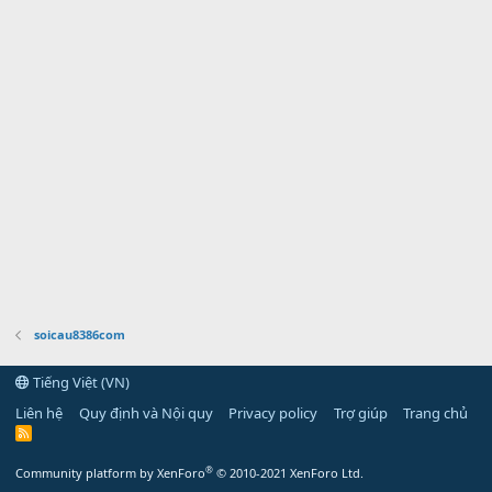
soicau8386com
Tiếng Việt (VN)
Liên hệ
Quy định và Nội quy
Privacy policy
Trợ giúp
Trang chủ
R
S
S
®
Community platform by XenForo
© 2010-2021 XenForo Ltd.