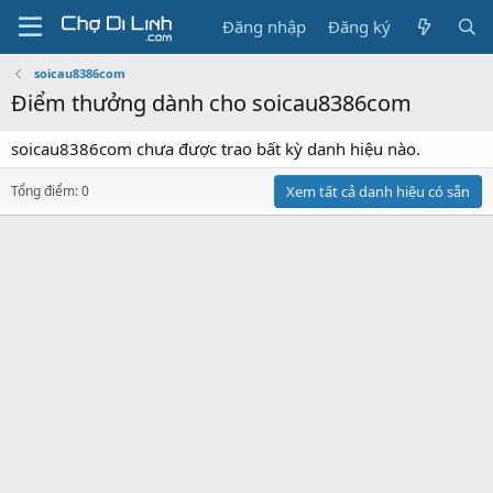
Đăng nhập
Đăng ký
soicau8386com
Điểm thưởng dành cho soicau8386com
soicau8386com chưa được trao bất kỳ danh hiệu nào.
Tổng điểm: 0
Xem tất cả danh hiệu có sẵn