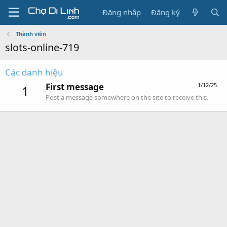
Đăng nhập
Đăng ký
Thành viên
slots-online-719
Các danh hiệu
First message
1/12/25
1
Post a message somewhere on the site to receive this.