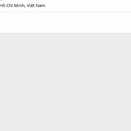
Hồ Chí Minh, Việt Nam