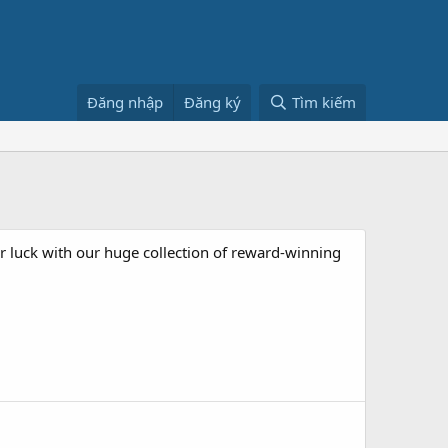
Đăng nhập
Đăng ký
Tìm kiếm
ur luck with our huge collection of reward-winning