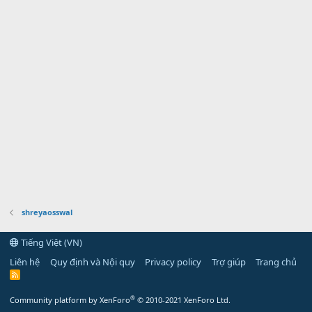
shreyaosswal
Tiếng Việt (VN)
Liên hệ
Quy định và Nội quy
Privacy policy
Trợ giúp
Trang chủ
R
S
S
®
Community platform by XenForo
© 2010-2021 XenForo Ltd.