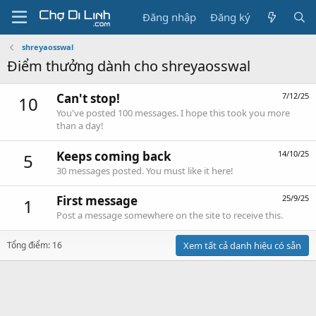
Đăng nhập
Đăng ký
shreyaosswal
Điểm thưởng dành cho shreyaosswal
Can't stop!
7/12/25
10
You've posted 100 messages. I hope this took you more
than a day!
Keeps coming back
14/10/25
5
30 messages posted. You must like it here!
First message
25/9/25
1
Post a message somewhere on the site to receive this.
Tổng điểm: 16
Xem tất cả danh hiệu có sẵn