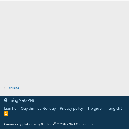
shikha
Tiếng Việt (VN)
Liên hệ
Quy định và Nội quy
Privacy policy
Trợ giúp
Trang chủ
R
S
S
®
Community platform by XenForo
© 2010-2021 XenForo Ltd.