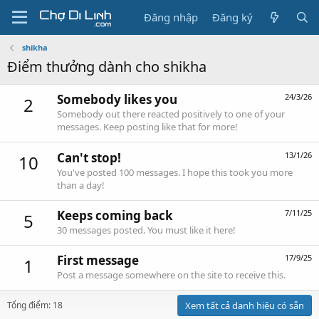
Đăng nhập
Đăng ký
shikha
Điểm thưởng dành cho shikha
Somebody likes you
24/3/26
2
Somebody out there reacted positively to one of your
messages. Keep posting like that for more!
Can't stop!
13/1/26
10
You've posted 100 messages. I hope this took you more
than a day!
Keeps coming back
7/11/25
5
30 messages posted. You must like it here!
First message
17/9/25
1
Post a message somewhere on the site to receive this.
Tổng điểm: 18
Xem tất cả danh hiệu có sẵn