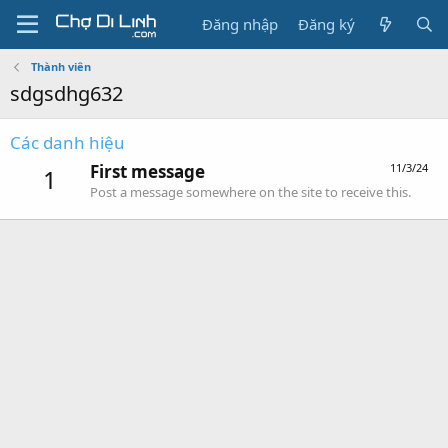
Đăng nhập
Đăng ký
Thành viên
sdgsdhg632
Các danh hiệu
First message
11/3/24
1
Post a message somewhere on the site to receive this.