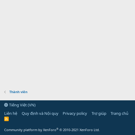
Thành viên
Tiếng Việt (VN)
Liên hệ
Quy định và Nội quy
Privacy policy
Trợ giúp
Trang chủ
R
S
S
®
Community platform by XenForo
© 2010-2021 XenForo Ltd.