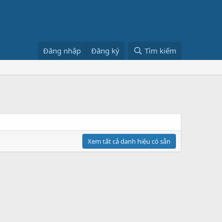
Đăng nhập
Đăng ký
Tìm kiếm
Xem tất cả danh hiệu có sẵn