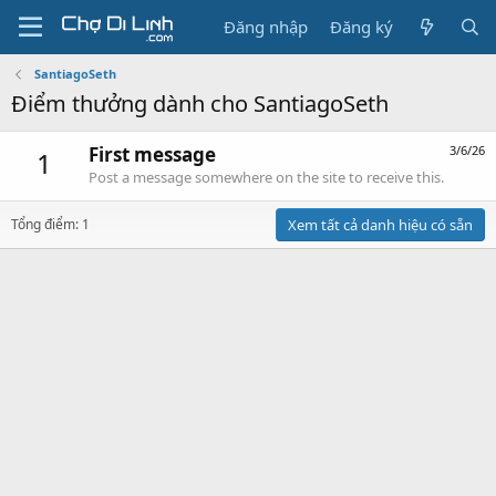
Đăng nhập
Đăng ký
SantiagoSeth
Điểm thưởng dành cho SantiagoSeth
First message
3/6/26
1
Post a message somewhere on the site to receive this.
Tổng điểm: 1
Xem tất cả danh hiệu có sẵn