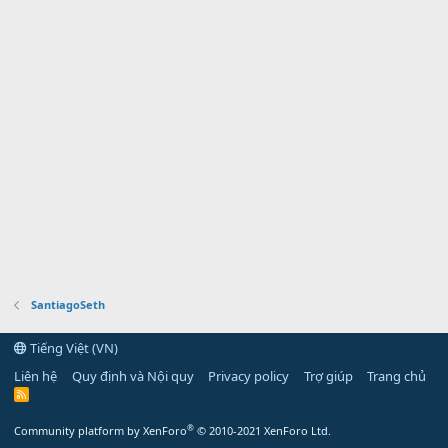
SantiagoSeth
Tiếng Việt (VN)
Liên hệ
Quy định và Nội quy
Privacy policy
Trợ giúp
Trang chủ
R
S
S
®
Community platform by XenForo
© 2010-2021 XenForo Ltd.