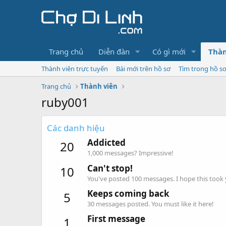
Trang chủ
Diễn đàn
Có gì mới
Thàn
Thành viên trực tuyến
Bài mới trên hồ sơ
Tìm trong hồ s
Trang chủ
Thành viên
ruby001
Các danh hiệu
Addicted
20
1,000 messages? Impressive!
Can't stop!
10
You've posted 100 messages. I hope this took
Keeps coming back
5
30 messages posted. You must like it here!
First message
1