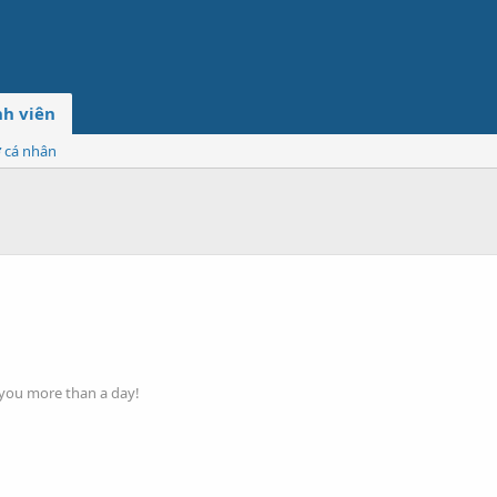
h viên
ơ cá nhân
 you more than a day!