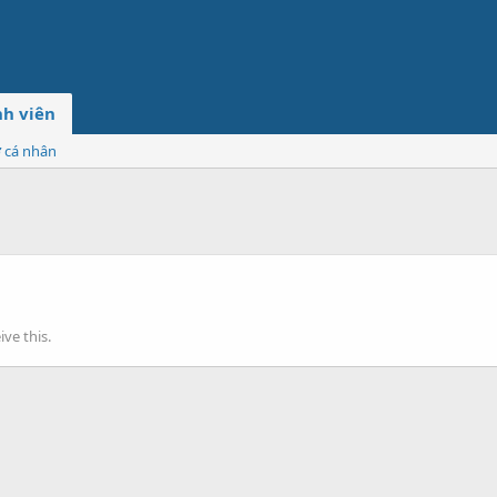
h viên
ơ cá nhân
ve this.