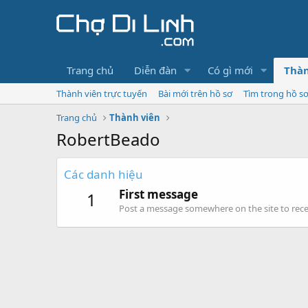
Trang chủ
Diễn đàn
Có gì mới
Thàn
Thành viên trực tuyến
Bài mới trên hồ sơ
Tìm trong hồ s
Trang chủ
Thành viên
RobertBeado
Các danh hiệu
First message
1
Post a message somewhere on the site to recei