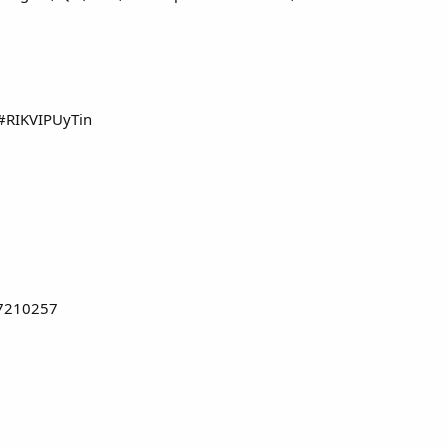
#RIKVIPUyTin
47210257