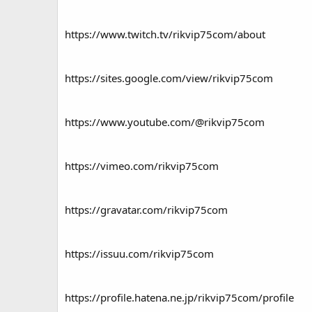
https://www.twitch.tv/rikvip75com/about
https://sites.google.com/view/rikvip75com
https://www.youtube.com/@rikvip75com
https://vimeo.com/rikvip75com
https://gravatar.com/rikvip75com
https://issuu.com/rikvip75com
https://profile.hatena.ne.jp/rikvip75com/profile