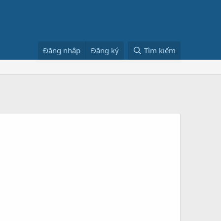
Đăng nhập
Đăng ký
Tìm kiếm