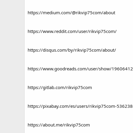
https://medium.com/@rikvip75com/about
https://www.reddit.com/user/rikvip75com/
https://disqus.com/by/rikvip75com/about/
https://www.goodreads.com/user/show/196064124
https://gitlab.com/rikvip75com
https://pixabay.com/es/users/rikvip75com-53623
https://about.me/rikvip75com