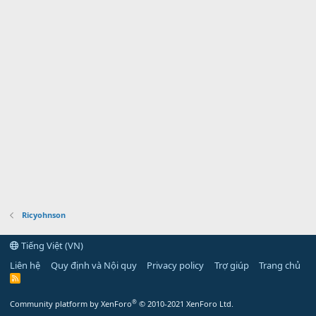
Ricyohnson
Tiếng Việt (VN)
Liên hệ
Quy định và Nội quy
Privacy policy
Trợ giúp
Trang chủ
R
S
S
®
Community platform by XenForo
© 2010-2021 XenForo Ltd.