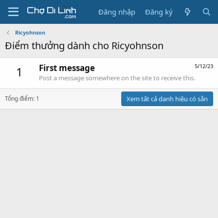
Đăng nhập
Đăng ký
Ricyohnson
Điểm thưởng dành cho Ricyohnson
First message
5/12/23
1
Post a message somewhere on the site to receive this.
Tổng điểm: 1
Xem tất cả danh hiệu có sẵn