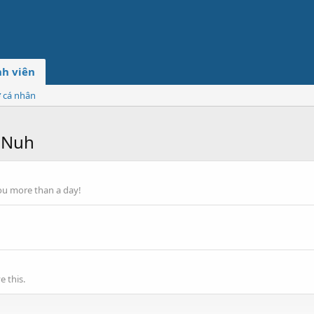
h viên
ơ cá nhân
iNuh
ou more than a day!
 this.