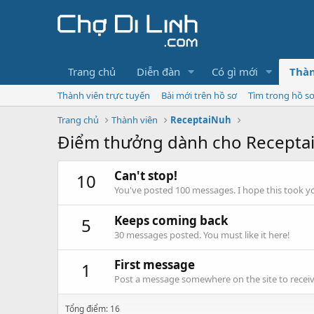
Trang chủ
Diễn đàn
Có gì mới
Thàn
Thành viên trực tuyến
Bài mới trên hồ sơ
Tìm trong hồ s
Trang chủ
Thành viên
ReceptaiNuh
Điểm thưởng dành cho Recepta
Can't stop!
10
You've posted 100 messages. I hope this took y
Keeps coming back
5
30 messages posted. You must like it here!
First message
1
Post a message somewhere on the site to receive
Tổng điểm: 16