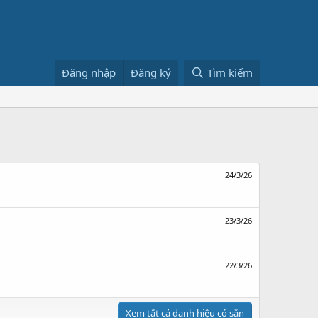
Đăng nhập
Đăng ký
Tìm kiếm
24/3/26
23/3/26
22/3/26
Xem tất cả danh hiệu có sẵn