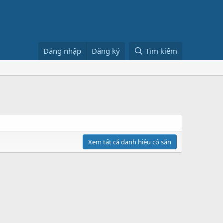
Đăng nhập
Đăng ký
Tìm kiếm
Xem tất cả danh hiệu có sẵn