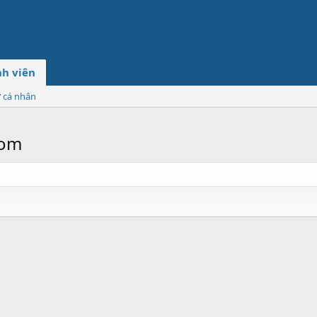
h viên
ơ cá nhân
com