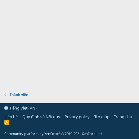
Thành viên
Tiếng Việt (VN)
Liên hệ
Quy định và Nội quy
Privacy policy
Trợ giúp
Trang chủ
R
S
S
®
Community platform by XenForo
© 2010-2021 XenForo Ltd.