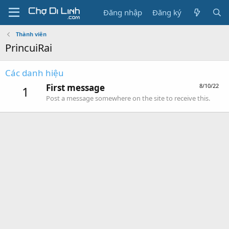
Đăng nhập
Đăng ký
Thành viên
PrincuiRai
Các danh hiệu
First message
8/10/22
1
Post a message somewhere on the site to receive this.