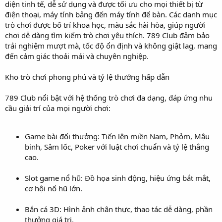
diện tinh tế, dễ sử dụng và được tối ưu cho mọi thiết bị từ
điện thoại, máy tính bảng đến máy tính để bàn. Các danh mục
trò chơi được bố trí khoa học, màu sắc hài hòa, giúp người
chơi dễ dàng tìm kiếm trò chơi yêu thích. 789 Club đảm bảo
trải nghiệm mượt mà, tốc độ ổn định và không giật lag, mang
đến cảm giác thoải mái và chuyên nghiệp.
Kho trò chơi phong phú và tỷ lệ thưởng hấp dẫn
789 Club nổi bật với hệ thống trò chơi đa dạng, đáp ứng nhu
cầu giải trí của mọi người chơi:
Game bài đổi thưởng: Tiến lên miền Nam, Phỏm, Mậu
binh, Sâm lốc, Poker với luật chơi chuẩn và tỷ lệ thắng
cao.
Slot game nổ hũ: Đồ họa sinh động, hiệu ứng bắt mắt,
cơ hội nổ hũ lớn.
Bắn cá 3D: Hình ảnh chân thực, thao tác dễ dàng, phần
thưởng giá trị.