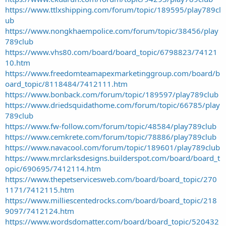
https://www.ttlxshipping.com/forum/topic/189595/play789cl
ub
https://www.nongkhaempolice.com/forum/topic/38456/play
789club
https://www.vhs80.com/board/board_topic/6798823/74121
10.htm
https://www.freedomteamapexmarketinggroup.com/board/b
oard_topic/8118484/7412111.htm
https://www.bonback.com/forum/topic/189597/play789club
https://www.driedsquidathome.com/forum/topic/66785/play
789club
https://www.fw-follow.com/forum/topic/48584/play789club
https://www.cemkrete.com/forum/topic/78886/play789club
https://www.navacool.com/forum/topic/189601/play789club
https://www.mrclarksdesigns.builderspot.com/board/board_t
opic/690695/7412114.htm
https://www.thepetservicesweb.com/board/board_topic/270
1171/7412115.htm
https://www.milliescentedrocks.com/board/board_topic/218
9097/7412124.htm
https://www.wordsdomatter.com/board/board_topic/520432