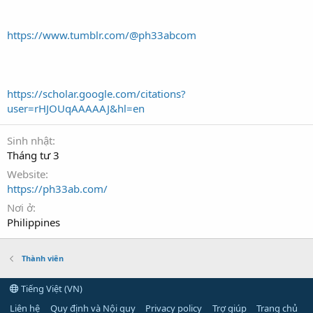
https://www.tumblr.com/@ph33abcom
https://scholar.google.com/citations?
user=rHJOUqAAAAAJ&hl=en
Sinh nhật
Tháng tư 3
Website
https://ph33ab.com/
Nơi ở
Philippines
Thành viên
Tiếng Việt (VN)
Liên hệ
Quy định và Nội quy
Privacy policy
Trợ giúp
Trang chủ