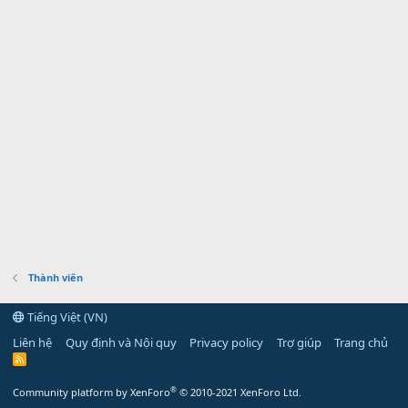
Thành viên
Tiếng Việt (VN)
Liên hệ
Quy định và Nội quy
Privacy policy
Trợ giúp
Trang chủ
R
S
S
®
Community platform by XenForo
© 2010-2021 XenForo Ltd.