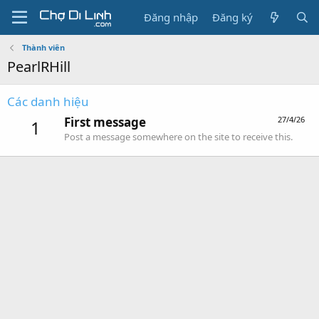
Đăng nhập
Đăng ký
Thành viên
PearlRHill
Các danh hiệu
First message
27/4/26
1
Post a message somewhere on the site to receive this.