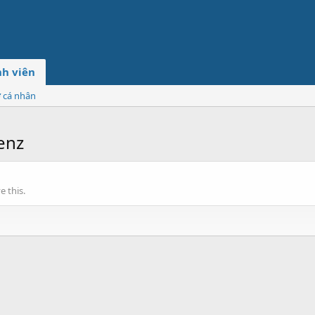
h viên
ơ cá nhân
enz
 this.