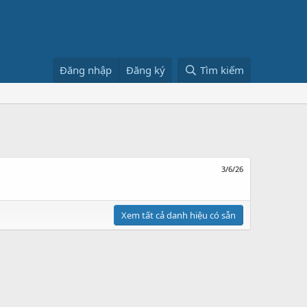
Đăng nhập
Đăng ký
Tìm kiếm
3/6/26
Xem tất cả danh hiệu có sẵn