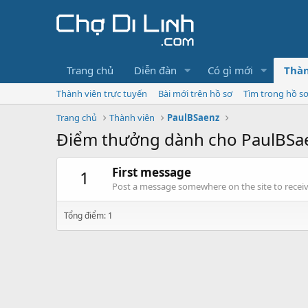
Trang chủ
Diễn đàn
Có gì mới
Thàn
Thành viên trực tuyến
Bài mới trên hồ sơ
Tìm trong hồ s
Trang chủ
Thành viên
PaulBSaenz
Điểm thưởng dành cho PaulBSa
First message
1
Post a message somewhere on the site to receive
Tổng điểm: 1