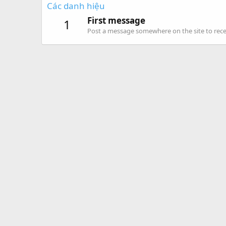
Các danh hiệu
First message
1
Post a message somewhere on the site to recei