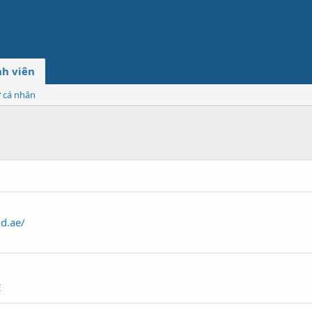
h viên
ơ cá nhân
d.ae/
E