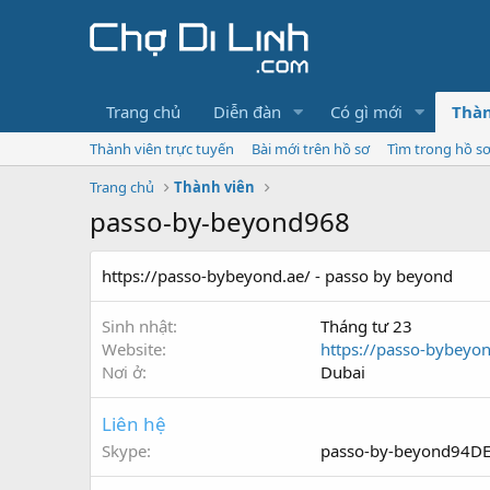
Trang chủ
Diễn đàn
Có gì mới
Thàn
Thành viên trực tuyến
Bài mới trên hồ sơ
Tìm trong hồ s
Trang chủ
Thành viên
passo-by-beyond968
https://passo-bybeyond.ae/ - passo by beyond
Sinh nhật
Tháng tư 23
Website
https://passo-bybeyon
Nơi ở
Dubai
Liên hệ
Skype
passo-by-beyond94D