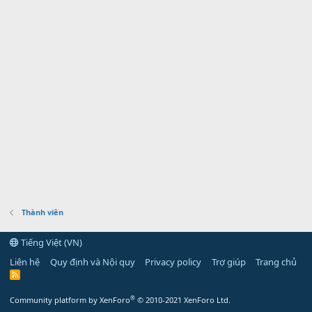
Thành viên
Tiếng Việt (VN)
Liên hệ
Quy định và Nội quy
Privacy policy
Trợ giúp
Trang chủ
R
S
S
®
Community platform by XenForo
© 2010-2021 XenForo Ltd.