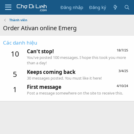
Đăng nhập
Đăng ký
Thành viên
Order Ativan online Emerg
Các danh hiệu
Can't stop!
18/7/25
10
You've posted 100 messages. I hope this took you more
than a day!
Keeps coming back
3/4/25
5
30 messages posted. You must like it here!
First message
4/10/24
1
Post a message somewhere on the site to receive this.