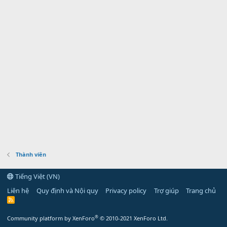
Thành viên
Tiếng Việt (VN)
Liên hệ
Quy định và Nội quy
Privacy policy
Trợ giúp
Trang chủ
R
S
S
®
Community platform by XenForo
© 2010-2021 XenForo Ltd.