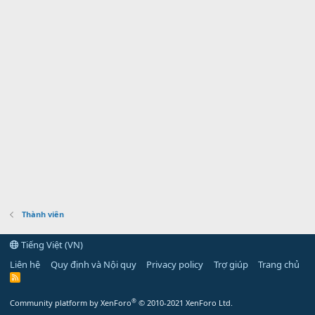
Thành viên
Tiếng Việt (VN)
Liên hệ
Quy định và Nội quy
Privacy policy
Trợ giúp
Trang chủ
R
S
S
®
Community platform by XenForo
© 2010-2021 XenForo Ltd.