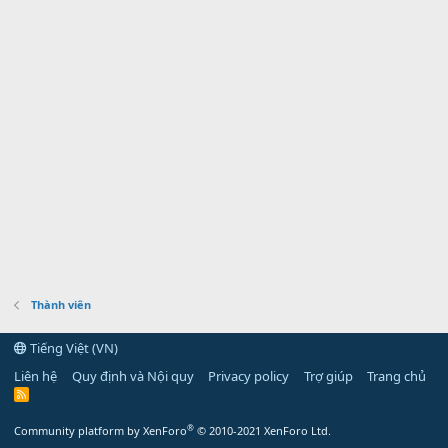
Thành viên
Tiếng Việt (VN)
Liên hệ
Quy định và Nội quy
Privacy policy
Trợ giúp
Trang chủ
R
S
S
®
Community platform by XenForo
© 2010-2021 XenForo Ltd.