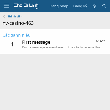
Đăng nhập
Đăng ký
Thành viên
nv-casino-463
Các danh hiệu
First message
9/12/25
1
Post a message somewhere on the site to receive this.