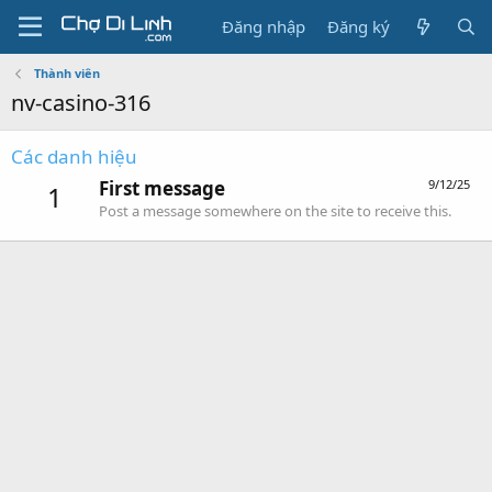
Đăng nhập
Đăng ký
Thành viên
nv-casino-316
Các danh hiệu
First message
9/12/25
1
Post a message somewhere on the site to receive this.