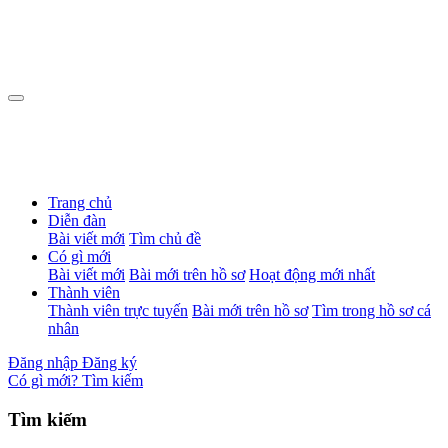
Trang chủ
Diễn đàn
Bài viết mới
Tìm chủ đề
Có gì mới
Bài viết mới
Bài mới trên hồ sơ
Hoạt động mới nhất
Thành viên
Thành viên trực tuyến
Bài mới trên hồ sơ
Tìm trong hồ sơ cá
nhân
Đăng nhập
Đăng ký
Có gì mới?
Tìm kiếm
Tìm kiếm