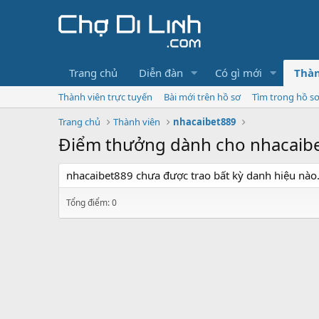
Trang chủ
Diễn đàn
Có gì mới
Thàn
Thành viên trực tuyến
Bài mới trên hồ sơ
Tìm trong hồ s
Trang chủ
Thành viên
nhacaibet889
Điểm thưởng dành cho nhacaib
nhacaibet889 chưa được trao bất kỳ danh hiệu nào
Tổng điểm: 0